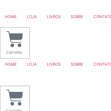
Ir
para
o
HOME
LOJA
LIVROS
SOBRE
CONTAT
conteúdo
Carrinho
HOME
LOJA
LIVROS
SOBRE
CONTAT
Carrinho