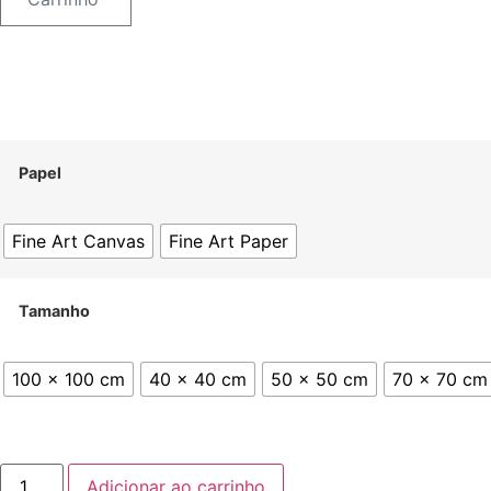
Papel
Fine Art Canvas
Fine Art Paper
Tamanho
100 x 100 cm
40 x 40 cm
50 x 50 cm
70 x 70 cm
Bahia
Adicionar ao carrinho
Mística