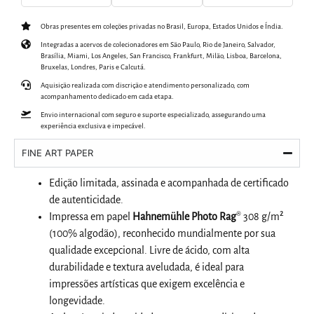
Obras presentes em coleções privadas no Brasil, Europa, Estados Unidos e Índia.
Integradas a acervos de colecionadores em São Paulo, Rio de Janeiro, Salvador,
Brasília, Miami, Los Angeles, San Francisco, Frankfurt, Milão, Lisboa, Barcelona,
Bruxelas, Londres, Paris e Calcutá.
Aquisição realizada com discrição e atendimento personalizado, com
acompanhamento dedicado em cada etapa.
Envio internacional com seguro e suporte especializado, assegurando uma
experiência exclusiva e impecável.
FINE ART PAPER
Edição limitada, assinada e acompanhada de certificado
de autenticidade.
Impressa em papel
Hahnemühle Photo Rag
® 308 g/m²
(100% algodão), reconhecido mundialmente por sua
qualidade excepcional. Livre de ácido, com alta
durabilidade e textura aveludada, é ideal para
impressões artísticas que exigem excelência e
longevidade.