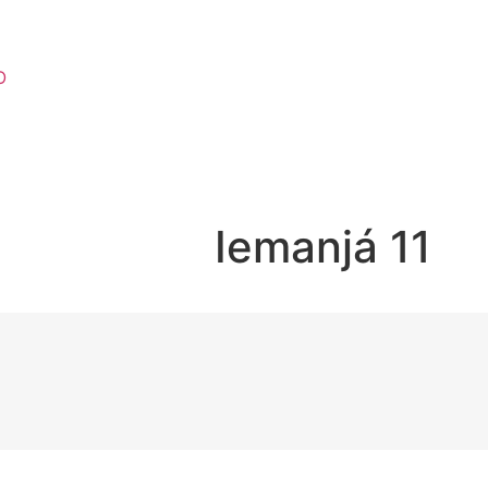
O
Iemanjá 11