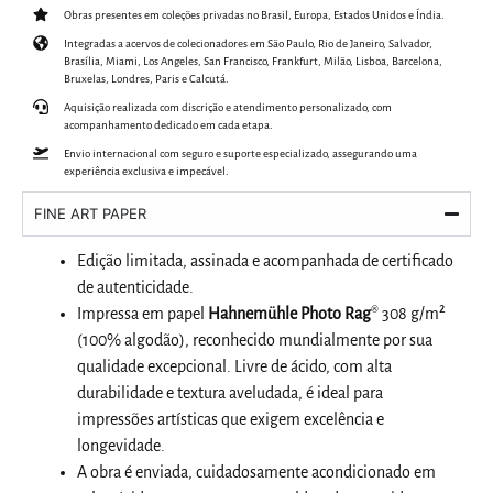
Obras presentes em coleções privadas no Brasil, Europa, Estados Unidos e Índia.
Integradas a acervos de colecionadores em São Paulo, Rio de Janeiro, Salvador,
Brasília, Miami, Los Angeles, San Francisco, Frankfurt, Milão, Lisboa, Barcelona,
Bruxelas, Londres, Paris e Calcutá.
Aquisição realizada com discrição e atendimento personalizado, com
acompanhamento dedicado em cada etapa.
Envio internacional com seguro e suporte especializado, assegurando uma
experiência exclusiva e impecável.
FINE ART PAPER
Edição limitada, assinada e acompanhada de certificado
de autenticidade.
Impressa em papel
Hahnemühle Photo Rag
® 308 g/m²
(100% algodão), reconhecido mundialmente por sua
qualidade excepcional. Livre de ácido, com alta
durabilidade e textura aveludada, é ideal para
impressões artísticas que exigem excelência e
longevidade.
A obra é enviada, cuidadosamente acondicionado em