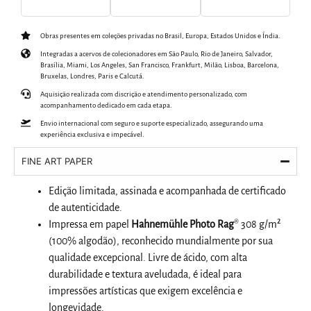
Obras presentes em coleções privadas no Brasil, Europa, Estados Unidos e Índia.
Integradas a acervos de colecionadores em São Paulo, Rio de Janeiro, Salvador,
Brasília, Miami, Los Angeles, San Francisco, Frankfurt, Milão, Lisboa, Barcelona,
Bruxelas, Londres, Paris e Calcutá.
Aquisição realizada com discrição e atendimento personalizado, com
acompanhamento dedicado em cada etapa.
Envio internacional com seguro e suporte especializado, assegurando uma
experiência exclusiva e impecável.
FINE ART PAPER
Edição limitada, assinada e acompanhada de certificado
de autenticidade.
Impressa em papel
Hahnemühle Photo Rag
® 308 g/m²
(100% algodão), reconhecido mundialmente por sua
qualidade excepcional. Livre de ácido, com alta
durabilidade e textura aveludada, é ideal para
impressões artísticas que exigem excelência e
longevidade.