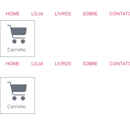
Ir
para
HOME
LOJA
LIVROS
SOBRE
CONTAT
o
conteúdo
Carrinho
HOME
LOJA
LIVROS
SOBRE
CONTAT
Carrinho