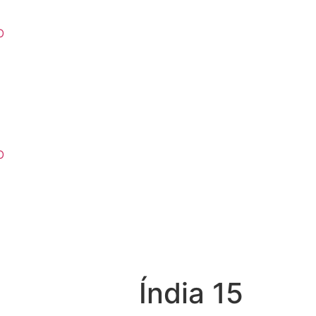
O
O
Índia 15